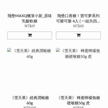
飛壘MAXQ蠟筆小新_原味
飛壘口香糖！寶可夢系列
乳酸軟糖
可樂可樂 4入 ( 一組共四款
NT$69
NT$60
圖案 )
《雪天果》經典潤喉糖
《雪天果》 蜂蜜檸檬無糖
60g
硬喉糖50g 虎