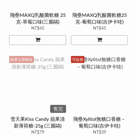
飛壘MAXQ乳酸菌軟糖 25
飛壘MAXQ乳酸菌軟糖25
克-草莓口味(三麗鷗)
克-葡萄口味(吉伊卡哇)
NT$45
NT$45
限量立牌贈送
可紋身
售完
雪天果Kiss Candy 蘋果清
飛壘Xylitol無糖口香糖－
新薄荷糖-25g (三麗鷗)
葡萄口味(吉伊卡哇)
NT$79
NT$39