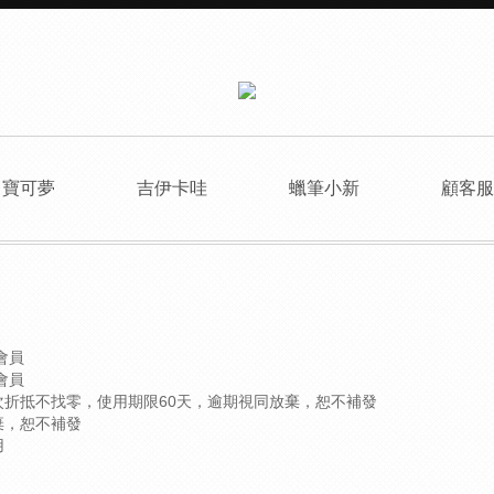
寶可夢
吉伊卡哇
蠟筆小新
顧客
會員
會員
60
次折抵不找零，使用期限
天，逾期視同放棄，恕不補發
棄，恕不補發
用