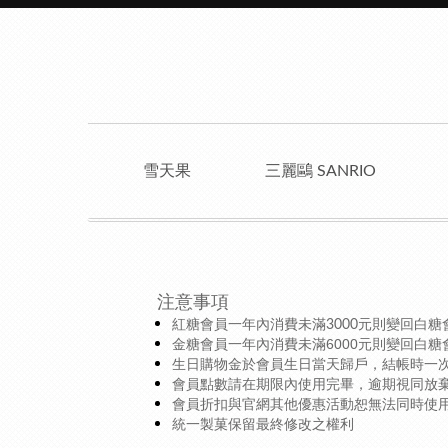
雪天果
三麗鷗 SANRIO
注意事項
紅糖會員一年內消費未滿
元則變回白糖
3000
6000
金糖會員一年內消費未滿
元則變回白糖
生日購物金於會員生日當天歸戶，結帳時一
會員點數請在期限內使用完畢，逾期視同放
會員折扣與官網其他優惠活動恕無法同時使
統一製菓保留最終修改之權利