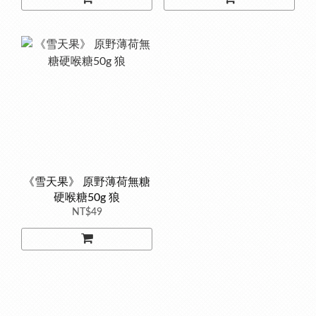
《雪天果》 原野薄荷無糖
硬喉糖50g 狼
NT$49