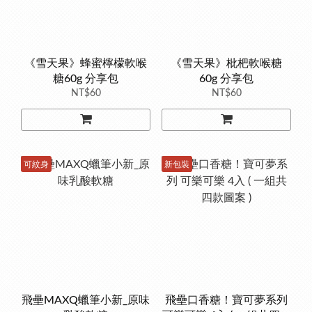
《雪天果》蜂蜜檸檬軟喉
《雪天果》枇杷軟喉糖
糖60g 分享包
60g 分享包
NT$60
NT$60
可紋身
新包裝
飛壘MAXQ蠟筆小新_原味
飛壘口香糖！寶可夢系列