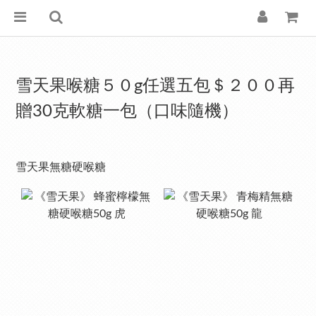
雪天果喉糖５０g任選五包＄２００再
贈30克軟糖一包（口味隨機）
雪天果無糖硬喉糖