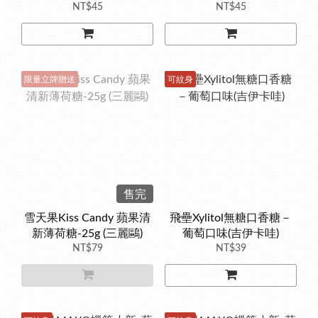
NT$45
NT$45
限量立牌贈送
可紋身
售完
雪天果Kiss Candy 蘋果清
飛壘Xylitol無糖口香糖－
新薄荷糖-25g (三麗鷗)
葡萄口味(吉伊卡哇)
NT$79
NT$39