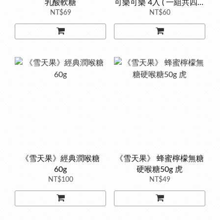
乳酸軟糖
可樂可樂 4入 ( 一組共四款
NT$69
NT$60
圖案 )
《雪天果》經典潤喉糖
《雪天果》 蜂蜜檸檬無糖
60g
硬喉糖50g 虎
NT$100
NT$49