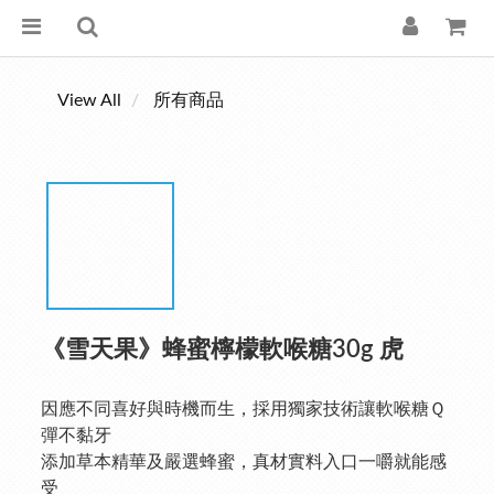
View All
所有商品
《雪天果》蜂蜜檸檬軟喉糖30g 虎
因應不同喜好與時機而生，採用獨家技術讓軟喉糖Ｑ
彈不黏牙
添加草本精華及嚴選蜂蜜，真材實料入口一嚼就能感
受