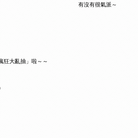
有沒有很氣派～
瘋狂大亂抽」啦～～
)
」