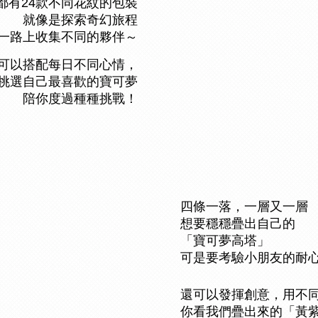
24
都有
款不同花紋的包裝
就像是探索奇幻旅程
一路上收集不同的夥伴～
可以搭配每日不同心情，
挑選自己最喜歡的寶可夢
陪你度過種種挑戰！
四條一落，一層又一層
想要穩穩疊出自己的
「寶可夢高塔」
可是要考驗小朋友的耐
還可以發揮創意，用不
你看我們疊出來的「黃