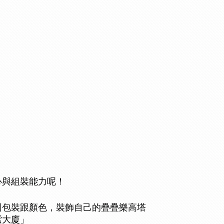
心與組裝能力呢！
同包裝跟顏色，裝飾自己的疊疊樂高塔
紫大廈」