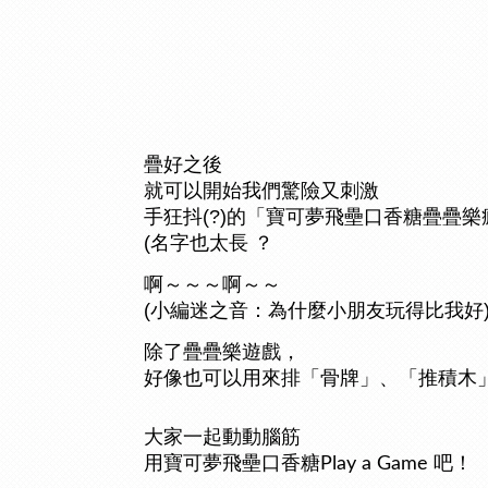
疊好之後
就可以開始我們驚險又刺激
(?)
手狂抖
的「寶可夢飛壘口香糖疊疊樂
(名字也太長 ？
啊～～～啊～～
(
小編迷之音：為什麼小朋友玩得比我好
除了疊疊樂遊戲，
好像也可以用來排「骨牌」、「推積木
大家一起動動腦筋
用寶可夢飛壘口香糖
吧！
Play a Game