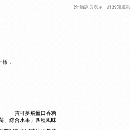
(
分類課長表示：終於知道我的
一樣，
寶可夢飛壘口香糖
莓、綜合水果」四種風味