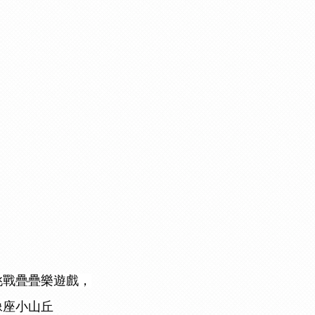
挑戰疊疊樂遊戲，
像座小山丘