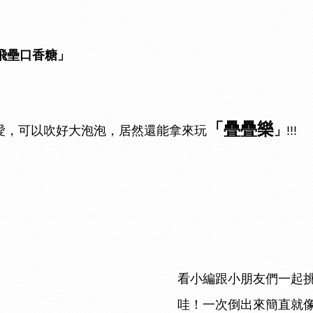
飛壘口香糖」
「疊疊樂
!!!
愛，可以吹好大泡泡，居然還能拿來玩
」
看小編跟小朋友們一起
哇！一次倒出來簡直就