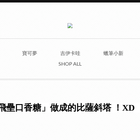
寶可夢
吉伊卡哇
蠟筆小新
SHOP ALL
做成的比薩斜塔 ！XD
飛壘口香糖」