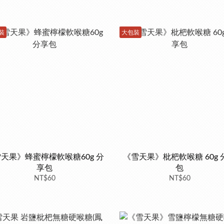
裝
大包裝
天果》蜂蜜檸檬軟喉糖60g 分
《雪天果》枇杷軟喉糖 60g 
享包
包
NT$60
NT$60