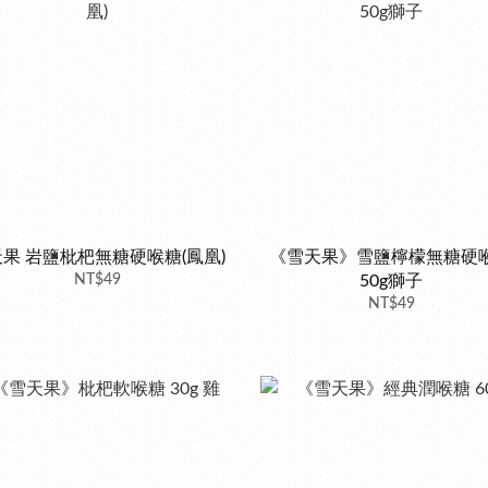
果 岩鹽枇杷無糖硬喉糖(鳳凰)
《雪天果》雪鹽檸檬無糖硬
NT$49
50g獅子
NT$49