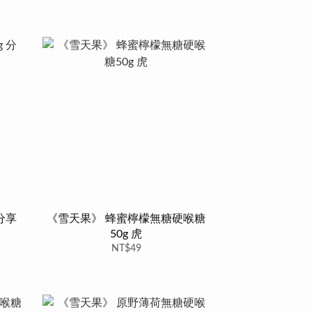
分享
《雪天果》 蜂蜜檸檬無糖硬喉糖
50g 虎
NT$49