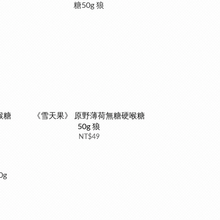
喉糖
《雪天果》 原野薄荷無糖硬喉糖
50g 狼
NT$49