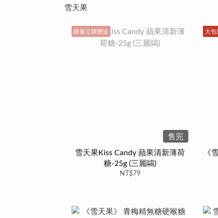
雪天果
限量立牌贈送
大包
售完
雪天果Kiss Candy 蘋果清新薄荷
《雪
糖-25g (三麗鷗)
NT$79